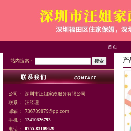
首页
产
站内搜索：
公司：
深圳市汪姐家政服务有限公司
联系：
汪经理
邮箱：
736709879@pp.com
手机：
13410826793
电话：
0755-83109629