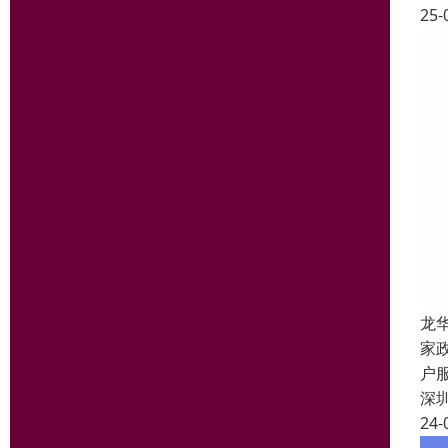
25-
龙
家
户
深
24-