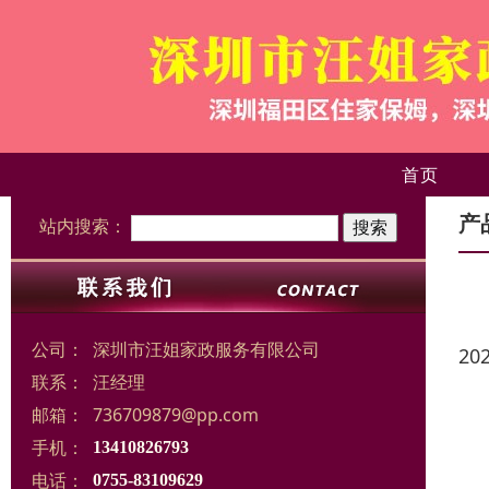
首页
产
站内搜索：
公司：
深圳市汪姐家政服务有限公司
20
联系：
汪经理
邮箱：
736709879@pp.com
手机：
13410826793
电话：
0755-83109629