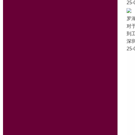
25-
罗
对
到
深
25-