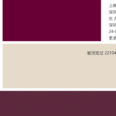
上
深圳
生
深
24-
更
被浏览过 221