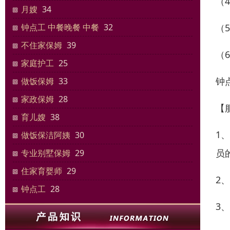
（
月嫂
34
（
钟点工 中餐晚餐 中餐
32
不住家保姆
39
（
家庭护工
25
钟
做饭保姆
33
家政保姆
28
【
育儿嫂
38
1
做饭保洁阿姨
30
员
专业别墅保姆
29
住家‌‌育婴师
29
2
钟点工
28
3