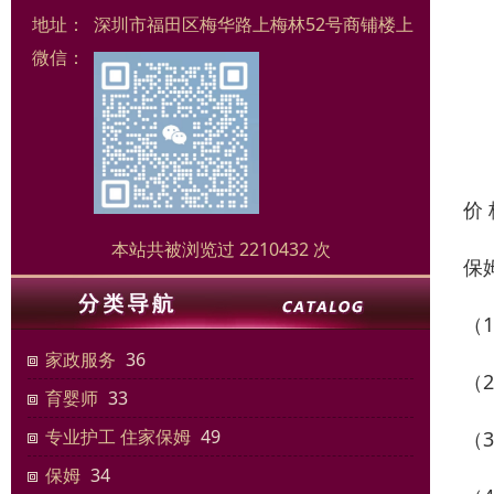
地址：
深圳市福田区梅华路上梅林52号商铺楼上
微信：
价
本站共被浏览过 2210432 次
保
（
家政服务
36
（
育婴师
33
专业护工 住家保姆
49
（
保姆
34