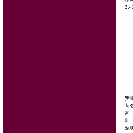
25-
罗
育
衡
圳
深