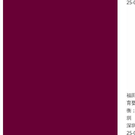
25-
福
育
衡
圳
深
25-