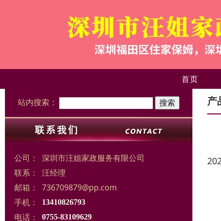
首页
产
站内搜索：
公司：
深圳市汪姐家政服务有限公司
20
联系：
汪经理
邮箱：
736709879@pp.com
手机：
13410826793
电话：
0755-83109629