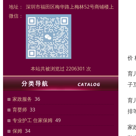
地址：
深圳市福田区梅华路上梅林52号商铺楼上
微信：
价
本站共被浏览过 2206301 次
育
子
家政服务
36
育
育婴师
33
排
专业护工 住家保姆
49
家
保姆
34