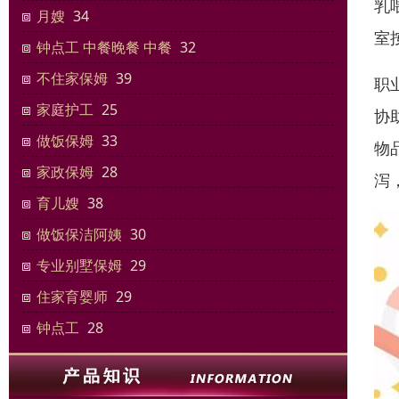
乳
月嫂
34
室
钟点工 中餐晚餐 中餐
32
不住家保姆
39
职
家庭护工
25
协
做饭保姆
33
物
家政保姆
28
泻
育儿嫂
38
做饭保洁阿姨
30
专业别墅保姆
29
住家‌‌育婴师
29
钟点工
28