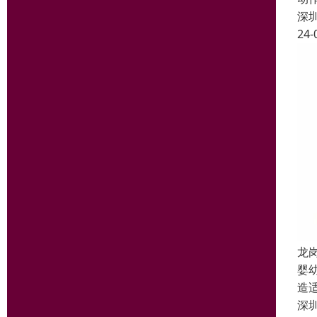
深
24-
龙
婴
造
深