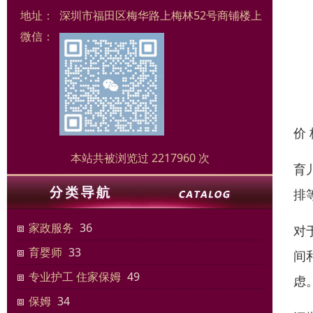
地址：
深圳市福田区梅华路上梅林52号商铺楼上
微信：
价
本站共被浏览过 2217960 次
育
排
家政服务
36
对
育婴师
33
间
专业护工 住家保姆
49
虑
保姆
34