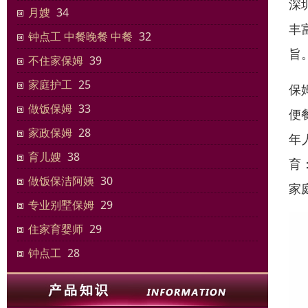
深
月嫂
34
丰
钟点工 中餐晚餐 中餐
32
旨
不住家保姆
39
家庭护工
25
保
做饭保姆
33
便
家政保姆
28
年
育儿嫂
38
育
做饭保洁阿姨
30
家
专业别墅保姆
29
住家‌‌育婴师
29
钟点工
28