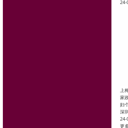
24-
上
家
妇
深
24-
更