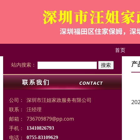
首页
产
站内搜索：
公司：
深圳市汪姐家政服务有限公司
20
联系：
汪经理
邮箱：
736709879@pp.com
手机：
13410826793
电话：
0755-83109629